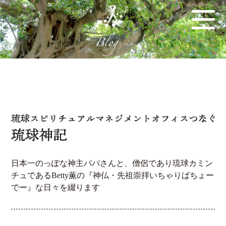
日本一のっぽな神主パパさんと、僧侶であり琉球カミン
チュであるBetty薫の『神仏・先祖崇拝いちゃりばちょー
でー』な日々を綴ります