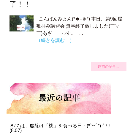
了！！
こんばんみょん(*☻-☻*) 本日、第9回屋
敷拝み講習会 無事終了致しました(￣▽
￣)あざーーっす。 ...
（続きを読む→）
以前の記事→
８/７は、魔除け「桃」を食べる日╰(*´︶`*)╯♡
(
8.07
)