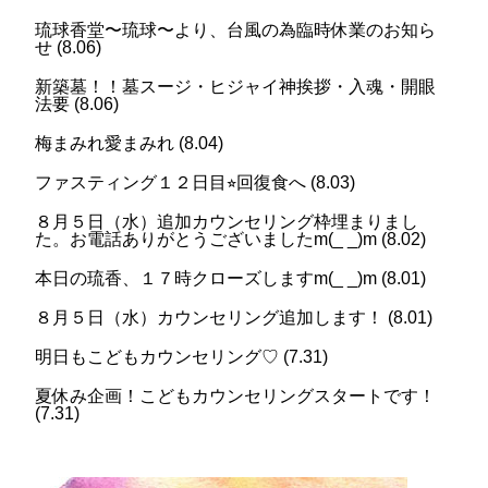
琉球香堂〜琉球〜より、台風の為臨時休業のお知ら
せ
(
8.06
)
新築墓！！墓スージ・ヒジャイ神挨拶・入魂・開眼
法要
(
8.06
)
梅まみれ愛まみれ
(
8.04
)
ファスティング１２日目⭐︎回復食へ
(
8.03
)
８月５日（水）追加カウンセリング枠埋まりまし
た。お電話ありがとうございましたm(_ _)m
(
8.02
)
本日の琉香、１７時クローズしますm(_ _)m
(
8.01
)
８月５日（水）カウンセリング追加します！
(
8.01
)
明日もこどもカウンセリング♡
(
7.31
)
夏休み企画！こどもカウンセリングスタートです！
(
7.31
)