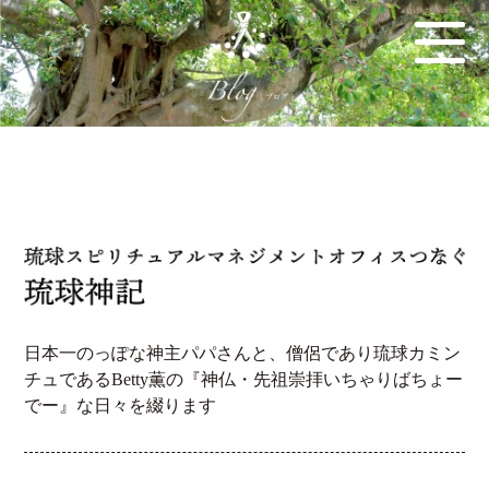
日本一のっぽな神主パパさんと、僧侶であり琉球カミン
チュであるBetty薫の『神仏・先祖崇拝いちゃりばちょー
でー』な日々を綴ります