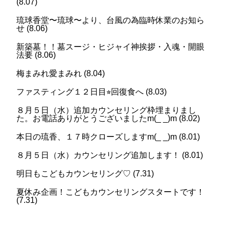
(
8.07
)
琉球香堂〜琉球〜より、台風の為臨時休業のお知ら
せ
(
8.06
)
新築墓！！墓スージ・ヒジャイ神挨拶・入魂・開眼
法要
(
8.06
)
梅まみれ愛まみれ
(
8.04
)
ファスティング１２日目⭐︎回復食へ
(
8.03
)
８月５日（水）追加カウンセリング枠埋まりまし
た。お電話ありがとうございましたm(_ _)m
(
8.02
)
本日の琉香、１７時クローズしますm(_ _)m
(
8.01
)
８月５日（水）カウンセリング追加します！
(
8.01
)
明日もこどもカウンセリング♡
(
7.31
)
夏休み企画！こどもカウンセリングスタートです！
(
7.31
)