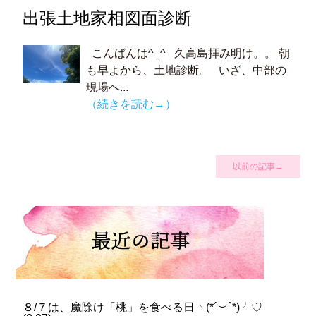
出張土地家相図面診断
こんばんは^_^ 久高島拝み明け。。 朝
も早よから、土地診断。 いざ、中部の
現場へ...
（続きを読む→）
以前の記事→
８/７は、魔除け「桃」を食べる日╰(*´︶`*)╯♡