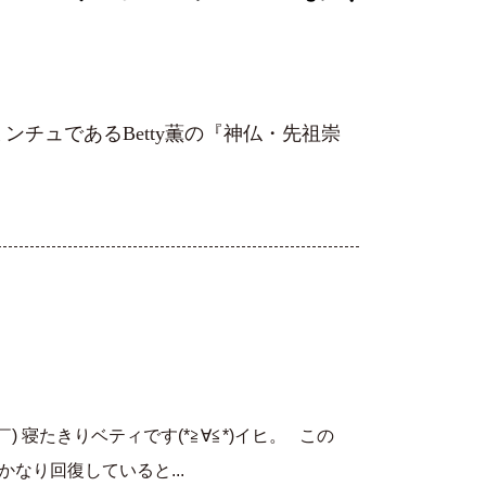
チュであるBetty薫の『神仏・先祖崇
) 寝たきりベティです(*≧∀≦*)イヒ。 この
かなり回復していると...