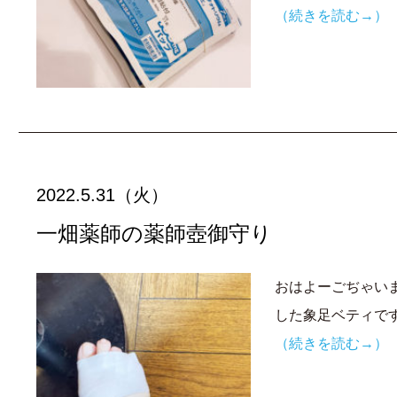
（続きを読む→）
2022.5.31（火）
一畑薬師の薬師壺御守り
おはよーごぢゃいま
した象足ベティです
（続きを読む→）