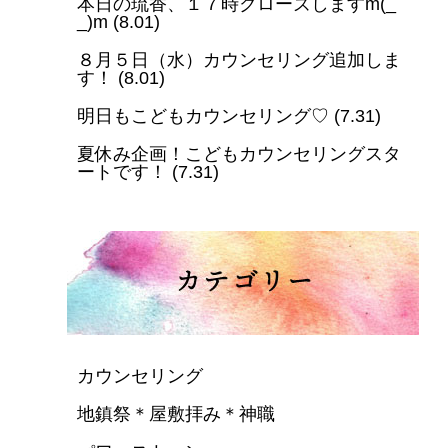
本日の琉香、１７時クローズしますm(_
_)m
(
8.01
)
８月５日（水）カウンセリング追加しま
す！
(
8.01
)
明日もこどもカウンセリング♡
(
7.31
)
夏休み企画！こどもカウンセリングスタ
ートです！
(
7.31
)
カウンセリング
地鎮祭＊屋敷拝み＊神職