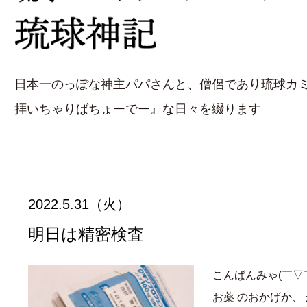
日本一のっぽな神主パパさんと、僧侶であり琉球カミン
拝いちゃりばちょーでー』な日々を綴ります
2022.5.31（火）
明日は精密検査
こんばんみゃ(￣▽￣
お薬 のおかげか、 