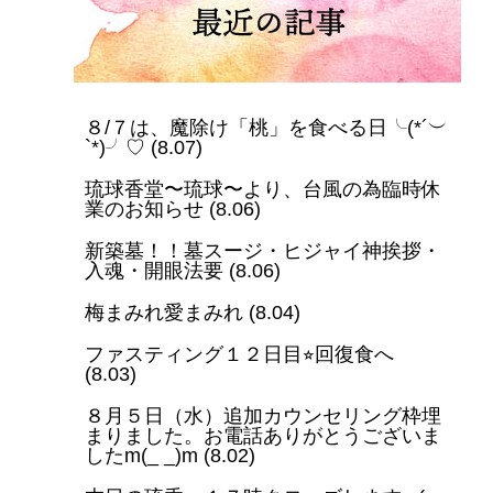
８/７は、魔除け「桃」を食べる日╰(*´︶
`*)╯♡
(
8.07
)
琉球香堂〜琉球〜より、台風の為臨時休
業のお知らせ
(
8.06
)
新築墓！！墓スージ・ヒジャイ神挨拶・
入魂・開眼法要
(
8.06
)
梅まみれ愛まみれ
(
8.04
)
ファスティング１２日目⭐︎回復食へ
(
8.03
)
８月５日（水）追加カウンセリング枠埋
まりました。お電話ありがとうございま
したm(_ _)m
(
8.02
)