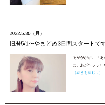
2022.5.30（月）
旧暦5/1〜やまどめ3日間スタートで
あがががが。 「
に、あが〜っっ！！
（続きを読む→）