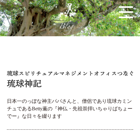
日本一のっぽな神主パパさんと、僧侶であり琉球カミン
チュであるBetty薫の『神仏・先祖崇拝いちゃりばちょー
でー』な日々を綴ります