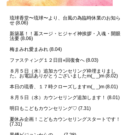
琉球香堂〜琉球〜より、台風の為臨時休業のお知ら
せ
(
8.06
)
新築墓！！墓スージ・ヒジャイ神挨拶・入魂・開眼
法要
(
8.06
)
梅まみれ愛まみれ
(
8.04
)
ファスティング１２日目⭐︎回復食へ
(
8.03
)
８月５日（水）追加カウンセリング枠埋まりまし
た。お電話ありがとうございましたm(_ _)m
(
8.02
)
本日の琉香、１７時クローズしますm(_ _)m
(
8.01
)
８月５日（水）カウンセリング追加します！
(
8.01
)
明日もこどもカウンセリング♡
(
7.31
)
夏休み企画！こどもカウンセリングスタートです！
(
7.31
)
黒煙ビジョンからの。。
(
7.28
)