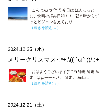
こんばんは(*´꒳`*) 今日は ほんっっと
に、快晴の拝み日和！！ 朝５時からず
っとビジョンを見ており...
（続きを読む→）
2024.12.25（水）
メリークリスマス･:*+.\(( °ω° ))/.:+
おはようございます(*´꒳`*) 師走 師走 師
走 はぁーーっさ、 師走。 &nbs...
（続きを読む→）
2024.12.21（土）