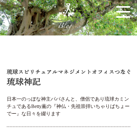
日本一のっぽな神主パパさんと、僧侶であり琉球カミン
チュであるBetty薫の『神仏・先祖崇拝いちゃりばちょー
でー』な日々を綴ります