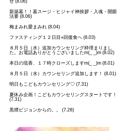
せ
(
8.06
)
新築墓！！墓スージ・ヒジャイ神挨拶・入魂・開眼
法要
(
8.06
)
梅まみれ愛まみれ
(
8.04
)
ファスティング１２日目⭐︎回復食へ
(
8.03
)
８月５日（水）追加カウンセリング枠埋まりまし
た。お電話ありがとうございましたm(_ _)m
(
8.02
)
本日の琉香、１７時クローズしますm(_ _)m
(
8.01
)
８月５日（水）カウンセリング追加します！
(
8.01
)
明日もこどもカウンセリング♡
(
7.31
)
夏休み企画！こどもカウンセリングスタートです！
(
7.31
)
黒煙ビジョンからの。。
(
7.28
)