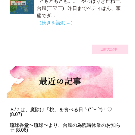
どもどもども。。 やっぱりきたねー、
台風(￣▽￣) 昨日までベティはん、頭
痛でダ...
（続きを読む→）
以前の記事→
８/７は、魔除け「桃」を食べる日╰(*´︶`*)╯♡
(
8.07
)
琉球香堂〜琉球〜より、台風の為臨時休業のお知ら
せ
(
8.06
)