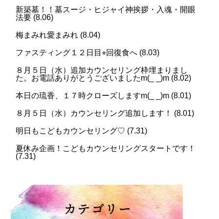
新築墓！！墓スージ・ヒジャイ神挨拶・入魂・開眼
法要
(
8.06
)
梅まみれ愛まみれ
(
8.04
)
ファスティング１２日目⭐︎回復食へ
(
8.03
)
８月５日（水）追加カウンセリング枠埋まりまし
た。お電話ありがとうございましたm(_ _)m
(
8.02
)
本日の琉香、１７時クローズしますm(_ _)m
(
8.01
)
８月５日（水）カウンセリング追加します！
(
8.01
)
明日もこどもカウンセリング♡
(
7.31
)
夏休み企画！こどもカウンセリングスタートです！
(
7.31
)