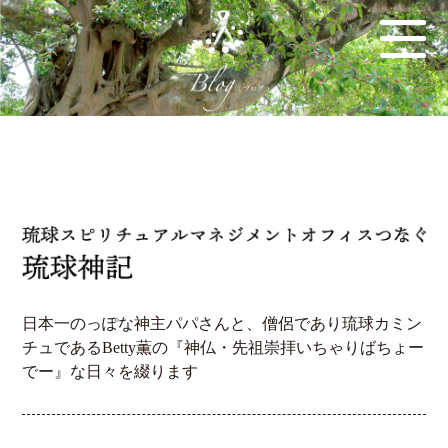
日本一のっぽな神主パパさんと、僧侶であり琉球カミン
チュであるBetty薫の『神仏・先祖崇拝いちゃりばちょー
でー』な日々を綴ります