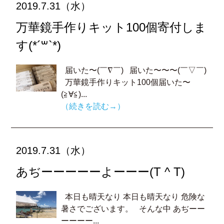
2019.7.31（水）
万華鏡手作りキット100個寄付しま
す(*´꒳`*)
届いた〜(￣∇￣) 届いた〜〜〜(￣▽￣)
万華鏡手作りキット100個届いた〜
(≧∀≦)...
（続きを読む→）
2019.7.31（水）
あぢーーーーーよーーー(T ^ T)
本日も晴天なり 本日も晴天なり 危険な
暑さでございます。 そんな中 あぢーー
ーーーー...