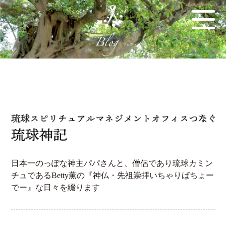
日本一のっぽな神主パパさんと、僧侶であり琉球カミン
チュであるBetty薫の『神仏・先祖崇拝いちゃりばちょー
でー』な日々を綴ります