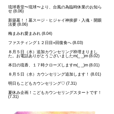
琉球香堂〜琉球〜より、台風の為臨時休業のお知ら
せ
(
8.06
)
新築墓！！墓スージ・ヒジャイ神挨拶・入魂・開眼
法要
(
8.06
)
梅まみれ愛まみれ
(
8.04
)
ファスティング１２日目⭐︎回復食へ
(
8.03
)
８月５日（水）追加カウンセリング枠埋まりまし
た。お電話ありがとうございましたm(_ _)m
(
8.02
)
本日の琉香、１７時クローズしますm(_ _)m
(
8.01
)
８月５日（水）カウンセリング追加します！
(
8.01
)
明日もこどもカウンセリング♡
(
7.31
)
夏休み企画！こどもカウンセリングスタートです！
(
7.31
)