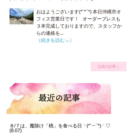
おはようございます(*´꒳`*) 本日沖縄市オ
フィス営業日です！ オーダーブレスも
３本完成しておりますので、スタッフか
らの連絡を...
（続きを読む→）
以前の記事→
８/７は、魔除け「桃」を食べる日╰(*´︶`*)╯♡
(
8.07
)