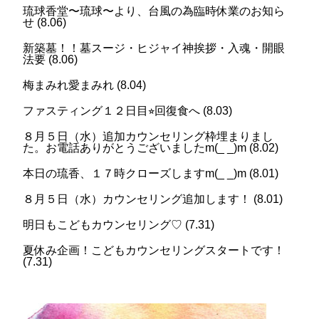
琉球香堂〜琉球〜より、台風の為臨時休業のお知ら
せ
(
8.06
)
新築墓！！墓スージ・ヒジャイ神挨拶・入魂・開眼
法要
(
8.06
)
梅まみれ愛まみれ
(
8.04
)
ファスティング１２日目⭐︎回復食へ
(
8.03
)
８月５日（水）追加カウンセリング枠埋まりまし
た。お電話ありがとうございましたm(_ _)m
(
8.02
)
本日の琉香、１７時クローズしますm(_ _)m
(
8.01
)
８月５日（水）カウンセリング追加します！
(
8.01
)
明日もこどもカウンセリング♡
(
7.31
)
夏休み企画！こどもカウンセリングスタートです！
(
7.31
)