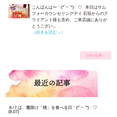
こんばんは〜╰(*´︶`*)╯♡ 本日はサム
フォーカウンセリングデイ 石垣からのク
ライアント様も含め、ご来店誠にありが
とうござい...
（続きを読む→）
以前の記事→
８/７は、魔除け「桃」を食べる日╰(*´︶`*)╯♡
(
8.07
)