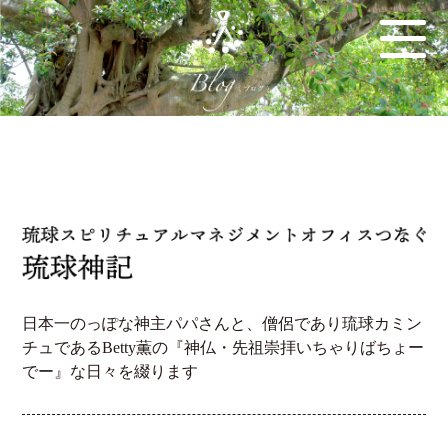
日本一のっぽな神主パパさんと、僧侶であり琉球カミン
チュであるBetty薫の『神仏・先祖崇拝いちゃりばちょー
でー』な日々を綴ります