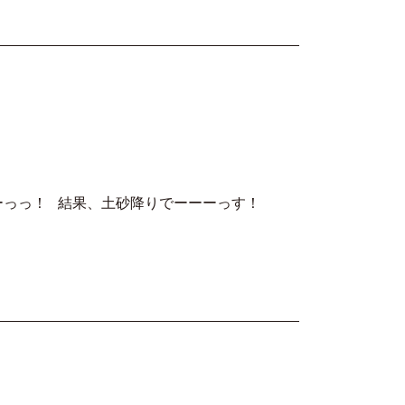
たーーっっ！ 結果、土砂降りでーーーっす！