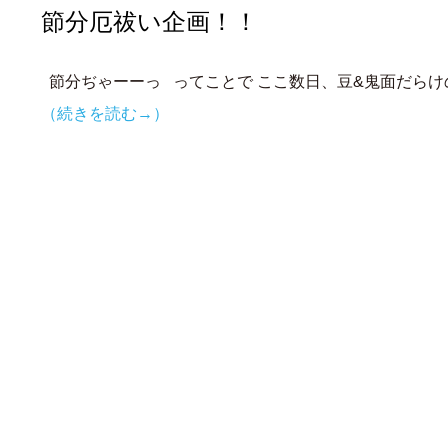
節分厄祓い企画！！
節分ぢゃーーっ ってことで ここ数日、豆&鬼面だらけの
（続きを読む→）